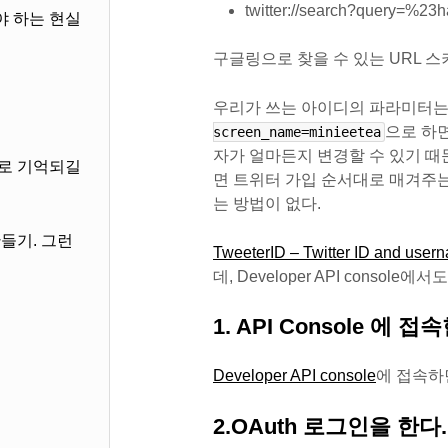
twitter://search?query=%23
야 하는 현실
구글링으로 찾을 수 있는 URL 스
우리가 쓰는 아이디의 파라미터
으로 하
screen_name=minieetea
자가 얼마든지 변경할 수 있기 때
화로 기억되길
면 트위터 가입 순서대로 매겨주
는 방법이 없다.
만들기. 그런
TweeterID – Twitter ID and user
데, Developer API consol
1. API Console 에 접
Developer API console
에 접속하
2.OAuth 로그인을 한다.