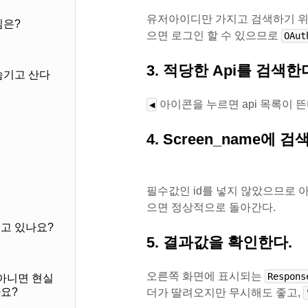
유저아이디만 가지고 검색하기 위
임은?
으면 로그인 할 수 있으므로
OAut
3. 적당한 Api를 검색한
숨기고 산다
아이콘을 누르면 api 목록이 뜬
◀︎
4. Screen_name에
필수값인 id를 넣지 않았으므로 
으면 정상적으로 돌아간다.
고 있나요?
5. 결과값을 확인한다.
오른쪽 화면에 표시되는
Respons
아니면 현실
요?
더가 딸려오지만 무시해도 좋고,