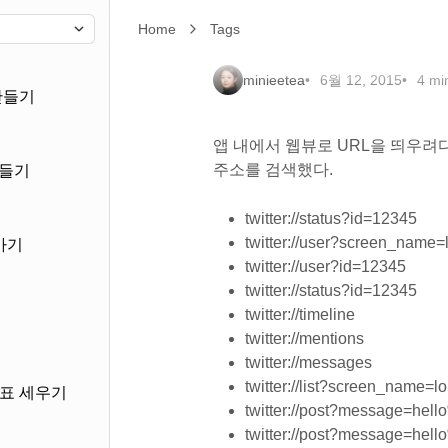
Twitter URL Sch
Home
Twitter URL Scheme 적용을 위한 User id 찾기
Tags
minieetea
6월 12, 2015
4 mi
만들기
앱 내에서 웹뷰로 URL을 띄우려다
주소를 검색했다.
만들기
twitter://status?id=12345
twitter://user?screen_name=
가기
twitter://user?id=12345
twitter://status?id=12345
twitter://timeline
twitter://mentions
twitter://messages
twitter://list?screen_name=
목표 세우기
twitter://post?message=hel
twitter://post?message=hel