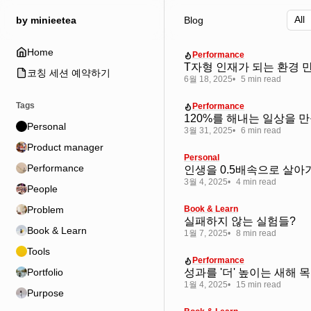
Skip
Skip
Skip
by minieetea
Blog
to
to
to
Navigation
Posts
Content
Home
Performance
T자형 인재가 되는 환경 
코칭 세션 예약하기
6월 18, 2025
5 min read
Tags
Performance
120%를 해내는 일상을 
Personal
3월 31, 2025
6 min read
Product manager
Personal
Performance
인생을 0.5배속으로 살아
3월 4, 2025
4 min read
People
Problem
Book & Learn
실패하지 않는 실험들?
Book & Learn
1월 7, 2025
8 min read
Tools
Performance
Portfolio
성과를 '더' 높이는 새해 
1월 4, 2025
15 min read
Purpose