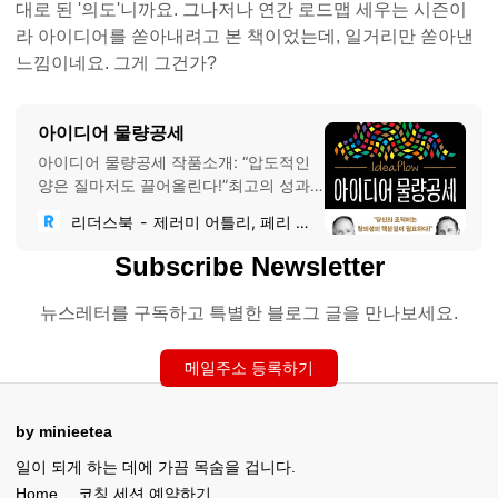
대로 된 '의도'니까요. 그나저나 연간 로드맵 세우는 시즌이
라 아이디어를 쏟아내려고 본 책이었는데, 일거리만 쏟아낸
느낌이네요. 그게 그건가?
아이디어 물량공세
아이디어 물량공세 작품소개: “압도적인
양은 질마저도 끌어올린다!”최고의 성과
를 내는 조직에는 늘 아이디어가 쏟아진
리더스북
제러미 어틀리, 페리 클레이반
다.어떤 다트가 예리할지 고민할 시간에
손에 잡히는 다트 수백, 수천 개를 던져 시
Subscribe Newsletter
장의 정중앙을 맞춰라!혁신의 산실 스탠
퍼드대학교 디스쿨 창립교수와구글, 아마
뉴스레터를 구독하고 특별한 블로그 글을 만나보세요.
존, 디즈니 등 세계적 기업의 혁신 멘토가
가르쳐주는“위기를 넘어 최고를 만들어내
메일주소 등록하기
는 리더들의 비밀”창의성은 타고나는…
by minieetea
일이 되게 하는 데에 가끔 목숨을 겁니다.
Home
코칭 세션 예약하기