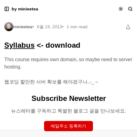
Skip
Skip
Skip
[Startup Engineering] Syllabus
by minieetea
[Startup Engineering] Syllabus
to
to
to
Navigation
Posts
Content
minieetea
6월 19, 2013
1 min read
Syllabus
<- download
This course requires own domain, so maybe need to server
hosting.
웹코딩 할만한 서버 확보를 해야겠구나..-_ –
Subscribe Newsletter
뉴스레터를 구독하고 특별한 블로그 글을 만나보세요.
메일주소 등록하기