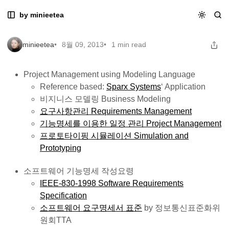
Skip
Skip
Skip
Software Project Management
by minieetea
Software Project Management
to
to
to
Navigation
Posts
Content
minieetea
8월 09, 2013
1 min read
Project Management using Modeling Language
Reference based:
Sparx Systems
‘ Application
비지니스 모델링 Business Modeling
요구사항관리 Requirements Management
기능명세를 이용한 일정 관리 Project Management
프로토타이핑 시뮬레이션 Simulation and
Prototyping
소프트웨어 기능명세 작성요령
IEEE-830-1998 Software Requirements
Specification
소프트웨어 요구명세서 표준
by 정보통신표준화위
원회TTA