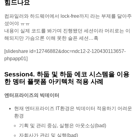
힘드나요
컴파일러와 하드웨어에서 lock-free까지 라는 부제를 달아주
셨어야 ㅠㅠ
내용이 실제 코드를 봐가며 진행됐던 세션이라 머리로는 이
해되지만 가슴으론 이해 못한 슬픈 세션…흑
[slideshare id=12746882&doc=ndc12-2-120430113657-
phpapp01]
Session4. 하둡 및 하둡 에코 시스템을 이용
한 뎅터 플랫폼 아키텍처 적용 사례
엔터프라이즈의 빅데이터
현재 엔터프라이즈 IT환경은 빅데이터 적용하기 어려운
환경
기획 및 관리 중심, 실행은 아웃소싱(bad)
자회사가 관리 및 실행(bad)