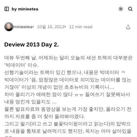
Skip
Skip
Skip
Deview 2013 - Day 2
by minieetea
Deview 2013 - Day 2
to
to
to
Navigation
Posts
Content
minieetea
10월 16, 2013
12 min read
Deview 2013 Day 2.
데뷰 두번째 날. 어제와는 달리 오늘의 세션 트랙의 대부분은
‘빅데이터’ 이슈.
선행기술이라는 트랙이 있긴 했으나, 내용은 빅데이터 ㅋ
빅데이터가 ‘음, 엄청많은 데이터로 의미있는 데이터를 얹는
거잖아’ 이상의 개념이 없던 초초뉴비의 기록이니…
차마 올리기가 애매한 점이 많다 ㅠㅠ 들여쓰기 잘못해놔서
내용 엉킨게 있을지도 …
물론 발표자료와 동영상을 보는게 가장 좋지만, 올라오기 전
까지 자료를 좀 더 찾아 올려봐야겠다.
그리고 필기(라고 쓰고 불꽃타이핑이라고 읽는다)의 압박으
로 내용을 통채로 날려먹기도 했지만, 꼭지는 아마 살아있을