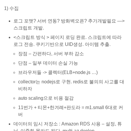
1) 수집
로그 포맷? 서버 연동? 방화벽오픈? 추가개발필요 —>
스크립트 개발.
<스크립트 방식 > 페이지 로딩 완료. 스크립트에 따라
로그 전송. 쿠키기반으로 UID생성. 아이템 추출.
장점 – 간편하다, 서버 부하 감소
단점 – 일부 데이터 손실 가능
브라우저들 -> 콜렉터(ELB+node.js …)
collector는 nodejs로 구현. redis로 불의의 사고를 대
비하자
auto scaling으로 비용 절감
11번가 + 티몬+한겨례+판도라 = m1.small 6대로 커
버
데이터의 임시 저장소 : Amazon RDS 사용 – 설정, 튜
닝, 이중화 몰라도 된다. multi-az deplop