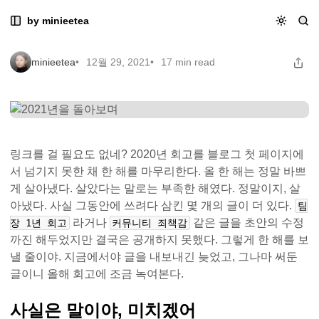
Skip
Skip
Skip
2021년을 돌아보며
by minieetea
2021년을 돌아보며
to
to
to
Navigation
Posts
Content
minieetea
12월 29, 2021
17 min read
링크를 걸 필요도 없네? 2020년 회고를 블로그 첫 페이지에
서 넘기지 못한 채 한 해를 마무리한다. 올 한 해는 정말 바쁘
게 살아냈다. 살았다는 말로는 부족한 해였다. 정말이지, 살
아냈다. 사실 그동안에 쓰려다 삼킨 몇 개의 글이 더 있다.
팀
라거나
같은 글을 초안의 수정
장 1년 회고
커뮤니티 죄책감
까진 해두었지만 결국은 공개하지 못했다. 그렇게 한 해를 보
낼 줄이야. 지금에서야 글을 내보내긴 늦었고, 그나마 써둔
글이니 올해 회고에 조금 녹여본다.
사실은 말이야, 미치겠어