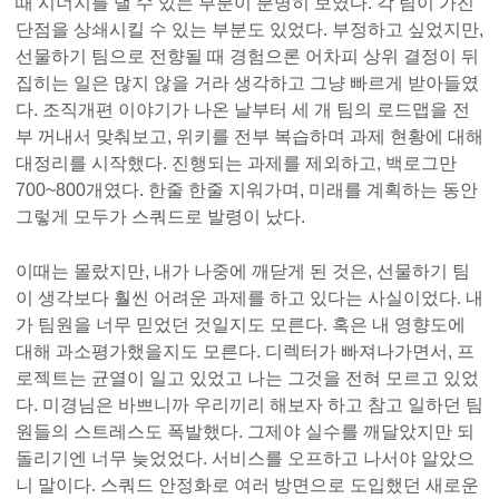
때 시너지를 낼 수 있는 부분이 분명히 보였다. 각 팀이 가진
단점을 상쇄시킬 수 있는 부분도 있었다. 부정하고 싶었지만,
선물하기 팀으로 전향될 때 경험으론 어차피 상위 결정이 뒤
집히는 일은 많지 않을 거라 생각하고 그냥 빠르게 받아들였
다. 조직개편 이야기가 나온 날부터 세 개 팀의 로드맵을 전
부 꺼내서 맞춰보고, 위키를 전부 복습하며 과제 현황에 대해
대정리를 시작했다. 진행되는 과제를 제외하고, 백로그만
700~800개였다. 한줄 한줄 지워가며, 미래를 계획하는 동안
그렇게 모두가 스쿼드로 발령이 났다.
이때는 몰랐지만, 내가 나중에 깨닫게 된 것은, 선물하기 팀
이 생각보다 훨씬 어려운 과제를 하고 있다는 사실이었다. 내
가 팀원을 너무 믿었던 것일지도 모른다. 혹은 내 영향도에
대해 과소평가했을지도 모른다. 디렉터가 빠져나가면서, 프
로젝트는 균열이 일고 있었고 나는 그것을 전혀 모르고 있었
다. 미경님은 바쁘니까 우리끼리 해보자 하고 참고 일하던 팀
원들의 스트레스도 폭발했다. 그제야 실수를 깨달았지만 되
돌리기엔 너무 늦었었다. 서비스를 오프하고 나서야 알았으
니 말이다. 스쿼드 안정화로 여러 방면으로 도입했던 새로운