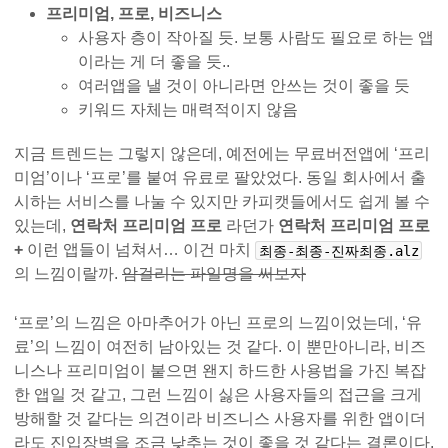
프리미엄, 프로, 비즈니스
사용자 층이 작아질 듯. 보통 사람도 필요로 하는 앱
이라는 게 더 좋을 듯..
여러앱을 낼 것이 아니라면 안쓰는 것이 좋을 듯
키워드 자체는 매력적이지 않음
지금 트렌드는 그렇지 않은데, 예전에는 무료버전앱에 ‘프리
미엄’이나 ‘프로’를 붙여 유료로 팔았었다. 동일 회사에서 출
시하는 서비스를 나눌 수 있지만 카피캣들에서도 쉽게 볼 수
있는데,
연락처 프리미엄 프로
라던가
연락처 프리미엄 프로
+
이런 앱들이 넘쳐서… 이건 마치
최종-최종-진짜최종.alz
의 느낌이랄까.
암걸리는 파일명을 써보자
‘프로’의 느낌은 아마추어가 아닌 프로의 느낌이었는데, ‘유
료’의 느낌이 여전히 남아있는 것 같다. 이 뿐만아니라, 비즈
니스나 프리미엄이 붙으면 왠지 하드한 사용법을 가진 복잡
한 앱일 것 같고, 그런 느낌이 싫은 사용자들의 접근을 크게
방해할 것 같다는 의견이라 비즈니스 사용자를 위한 앱이더
라도 진입장벽을 조금 낮추는 것이 좋을 것 같다는 결론이다.