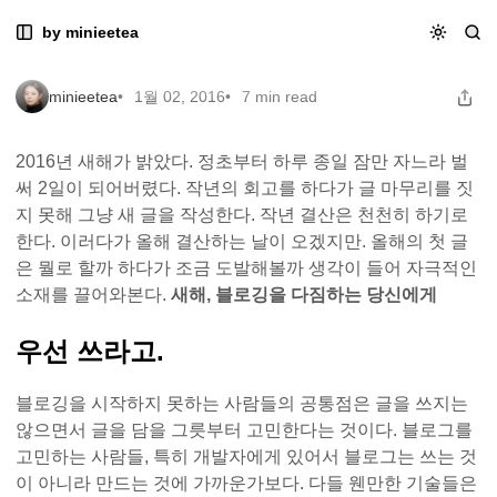
Skip
Skip
Skip
새해, 블로깅을 다짐하는 당신에게
by minieetea
새해, 블로깅을 다짐하는 당신에게
to
to
to
Navigation
Posts
Content
minieetea
1월 02, 2016
7 min read
2016년 새해가 밝았다. 정초부터 하루 종일 잠만 자느라 벌
써 2일이 되어버렸다. 작년의 회고를 하다가 글 마무리를 짓
지 못해 그냥 새 글을 작성한다. 작년 결산은 천천히 하기로
한다. 이러다가 올해 결산하는 날이 오겠지만. 올해의 첫 글
은 뭘로 할까 하다가 조금 도발해볼까 생각이 들어 자극적인
소재를 끌어와본다.
새해, 블로깅을 다짐하는 당신에게
우선 쓰라고.
블로깅을 시작하지 못하는 사람들의 공통점은 글을 쓰지는
않으면서 글을 담을 그릇부터 고민한다는 것이다. 블로그를
고민하는 사람들, 특히 개발자에게 있어서 블로그는 쓰는 것
이 아니라 만드는 것에 가까운가보다. 다들 웬만한 기술들은