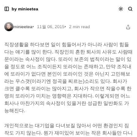
Skip
Skip
Skip
결국은 사람이 하는 일
by minieetea
결국은 사람이 하는 일
to
to
to
Navigation
Posts
Content
minieetea
11월 06, 2015
2 min read
직장생활을 하다보면 일이 힘들어서가 아니라 사람이 힘들
다는 얘기를 많이 한다. 직장인의 흔한 퇴사의 사유도 사람때
문이라는 속사정이 많다. 또라이 보존의 법칙이라는 말이 있
을 정도로 어느 조직이든지 또라이는 존재하고, 만약 조직내
에 또라이가 없다면 본인이 또라이인 것은 아닌지 고민해보
라는 우스갯(이라기엔 정곡을 찌르는)소리도 있다. 회사가
크면 클수록 또라이는 많아지고, 회사가 작으면 작을수록 한
명의 또라이가 미치는 영향력은 지대하다. 이렇게되면 어느
회사나 마찬가지의 속사정이 있을거란 성급한 일반화도 가
능해진다.
개인적으로는 대기업을 다녀보질 않아서 어떤 환경인지 짐
작도 가지 않는다. 뭔가 재미있어 보이는 작은 회사들만 다니